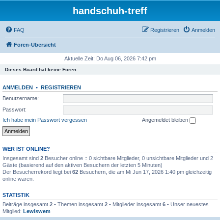
handschuh-treff
FAQ
Registrieren
Anmelden
Foren-Übersicht
Aktuelle Zeit: Do Aug 06, 2026 7:42 pm
Dieses Board hat keine Foren.
ANMELDEN
•
REGISTRIEREN
Benutzername:
Passwort:
Ich habe mein Passwort vergessen
Angemeldet bleiben
WER IST ONLINE?
Insgesamt sind
2
Besucher online :: 0 sichtbare Mitglieder, 0 unsichtbare Mitglieder und 2
Gäste (basierend auf den aktiven Besuchern der letzten 5 Minuten)
Der Besucherrekord liegt bei
62
Besuchern, die am Mi Jun 17, 2026 1:40 pm gleichzeitig
online waren.
STATISTIK
Beiträge insgesamt
2
• Themen insgesamt
2
• Mitglieder insgesamt
6
• Unser neuestes
Mitglied:
Lewiswem