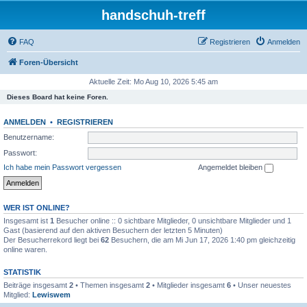
handschuh-treff
FAQ
Registrieren
Anmelden
Foren-Übersicht
Aktuelle Zeit: Mo Aug 10, 2026 5:45 am
Dieses Board hat keine Foren.
ANMELDEN
•
REGISTRIEREN
Benutzername:
Passwort:
Ich habe mein Passwort vergessen
Angemeldet bleiben
WER IST ONLINE?
Insgesamt ist
1
Besucher online :: 0 sichtbare Mitglieder, 0 unsichtbare Mitglieder und 1
Gast (basierend auf den aktiven Besuchern der letzten 5 Minuten)
Der Besucherrekord liegt bei
62
Besuchern, die am Mi Jun 17, 2026 1:40 pm gleichzeitig
online waren.
STATISTIK
Beiträge insgesamt
2
• Themen insgesamt
2
• Mitglieder insgesamt
6
• Unser neuestes
Mitglied:
Lewiswem