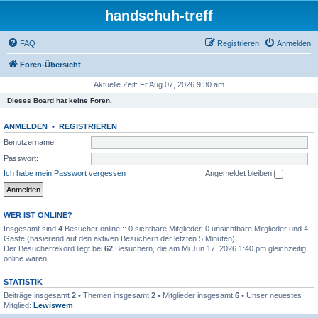
handschuh-treff
FAQ
Registrieren
Anmelden
Foren-Übersicht
Aktuelle Zeit: Fr Aug 07, 2026 9:30 am
Dieses Board hat keine Foren.
ANMELDEN
•
REGISTRIEREN
Benutzername:
Passwort:
Ich habe mein Passwort vergessen
Angemeldet bleiben
WER IST ONLINE?
Insgesamt sind
4
Besucher online :: 0 sichtbare Mitglieder, 0 unsichtbare Mitglieder und 4
Gäste (basierend auf den aktiven Besuchern der letzten 5 Minuten)
Der Besucherrekord liegt bei
62
Besuchern, die am Mi Jun 17, 2026 1:40 pm gleichzeitig
online waren.
STATISTIK
Beiträge insgesamt
2
• Themen insgesamt
2
• Mitglieder insgesamt
6
• Unser neuestes
Mitglied:
Lewiswem