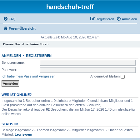
handschuh-treff
FAQ
Registrieren
Anmelden
Foren-Übersicht
Aktuelle Zeit: Mo Aug 10, 2026 8:14 am
Dieses Board hat keine Foren.
ANMELDEN
•
REGISTRIEREN
Benutzername:
Passwort:
Ich habe mein Passwort vergessen
Angemeldet bleiben
WER IST ONLINE?
Insgesamt ist
1
Besucher online :: 0 sichtbare Mitglieder, 0 unsichtbare Mitglieder und 1
Gast (basierend auf den aktiven Besuchern der letzten 5 Minuten)
Der Besucherrekord liegt bei
62
Besuchern, die am Mi Jun 17, 2026 1:40 pm gleichzeitig
online waren.
STATISTIK
Beiträge insgesamt
2
• Themen insgesamt
2
• Mitglieder insgesamt
6
• Unser neuestes
Mitglied:
Lewiswem