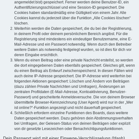
angemeldet bist) gespeichert. Ferner werden deine Benutzer-ID, ein
Authentifizierungsschlüssel und eine Session-ID gespeichert. Die
Cookies haben standardmäßig eine Gültigkeit von einem Jahr. Alle
Cookies kannst du jederzeit über die Funktion „Alle Cookies löschen“
löschen.
Weiterhin werden die Daten gespeichert, die du bei der Registrierung,
in deinem Profil oder deinem persönlichem Bereich angibst. Für die
Registrierung sind mindestens ein eindeutiger Benutzername, eine E-
Mail-Adresse und ein Passwort notwendig. Wenn durch den Betreiber
weitere Daten als notwendig festgelegt wurden, so ist dies für dich vor
deren Eingabe ersichtlich.
Wenn du einen Beitrag oder eine private Nachricht erstellst, so werden
die dort eingegebenen Daten ebenfalls gespeichert. Gleiches gilt, wenn
du einen Beitrag als Entwurf zwischenspeicherst. In diesen Fällen wird
auch deine IP-Adresse gespeichert. Die IP-Adresse wird weiterhin bei
folgenden Aktionen gespeichert: Löschen und Ändern von Beiträgen
(dazu zählen Private Nachrichten und Umfragen), Änderungen an
zentralen Profildaten (E-Mail-Adresse, Kontoaktivierung, Benutzer-
Passwort) und gescheiterte Anmeldeversuche. Die von deinem Browser
übermittelte Browser-Kennzeichnung (User Agent) wird nur in der „Wer
ist online?“-Funktion angezeigt und nicht dauerhaft gespeichert.
Schließlich erfordern einzelne Funktionen des Boards, dass weitere
Daten gespeichert werden. Dazu gehören dein Abstimmungsverhalten
bei Umfragen, der Gelesen-Status von deinen Beiträgen oder explizit
von dir gesetzte Lesezeichen oder Benachrichtigungsfunktionen.
Dein Passwort wird mit einer Einwege-Verschlüsselung (Hash)