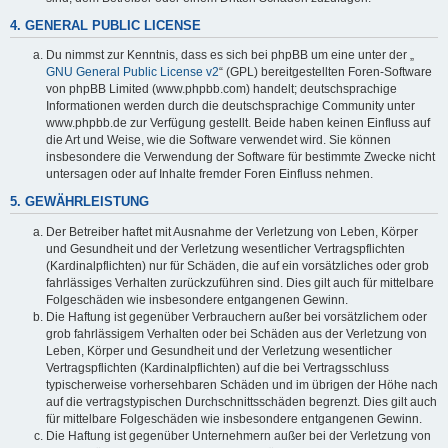
4. GENERAL PUBLIC LICENSE
Du nimmst zur Kenntnis, dass es sich bei phpBB um eine unter der „
GNU General Public License v2
“ (GPL) bereitgestellten Foren-Software
von phpBB Limited (www.phpbb.com) handelt; deutschsprachige
Informationen werden durch die deutschsprachige Community unter
www.phpbb.de zur Verfügung gestellt. Beide haben keinen Einfluss auf
die Art und Weise, wie die Software verwendet wird. Sie können
insbesondere die Verwendung der Software für bestimmte Zwecke nicht
untersagen oder auf Inhalte fremder Foren Einfluss nehmen.
5. GEWÄHRLEISTUNG
Der Betreiber haftet mit Ausnahme der Verletzung von Leben, Körper
und Gesundheit und der Verletzung wesentlicher Vertragspflichten
(Kardinalpflichten) nur für Schäden, die auf ein vorsätzliches oder grob
fahrlässiges Verhalten zurückzuführen sind. Dies gilt auch für mittelbare
Folgeschäden wie insbesondere entgangenen Gewinn.
Die Haftung ist gegenüber Verbrauchern außer bei vorsätzlichem oder
grob fahrlässigem Verhalten oder bei Schäden aus der Verletzung von
Leben, Körper und Gesundheit und der Verletzung wesentlicher
Vertragspflichten (Kardinalpflichten) auf die bei Vertragsschluss
typischerweise vorhersehbaren Schäden und im übrigen der Höhe nach
auf die vertragstypischen Durchschnittsschäden begrenzt. Dies gilt auch
für mittelbare Folgeschäden wie insbesondere entgangenen Gewinn.
Die Haftung ist gegenüber Unternehmern außer bei der Verletzung von