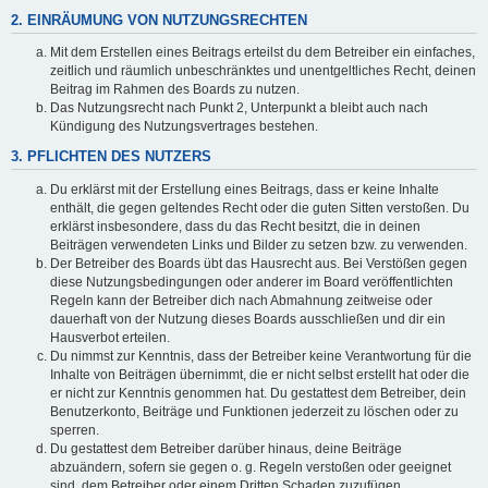
2. EINRÄUMUNG VON NUTZUNGSRECHTEN
Mit dem Erstellen eines Beitrags erteilst du dem Betreiber ein einfaches,
zeitlich und räumlich unbeschränktes und unentgeltliches Recht, deinen
Beitrag im Rahmen des Boards zu nutzen.
Das Nutzungsrecht nach Punkt 2, Unterpunkt a bleibt auch nach
Kündigung des Nutzungsvertrages bestehen.
3. PFLICHTEN DES NUTZERS
Du erklärst mit der Erstellung eines Beitrags, dass er keine Inhalte
enthält, die gegen geltendes Recht oder die guten Sitten verstoßen. Du
erklärst insbesondere, dass du das Recht besitzt, die in deinen
Beiträgen verwendeten Links und Bilder zu setzen bzw. zu verwenden.
Der Betreiber des Boards übt das Hausrecht aus. Bei Verstößen gegen
diese Nutzungsbedingungen oder anderer im Board veröffentlichten
Regeln kann der Betreiber dich nach Abmahnung zeitweise oder
dauerhaft von der Nutzung dieses Boards ausschließen und dir ein
Hausverbot erteilen.
Du nimmst zur Kenntnis, dass der Betreiber keine Verantwortung für die
Inhalte von Beiträgen übernimmt, die er nicht selbst erstellt hat oder die
er nicht zur Kenntnis genommen hat. Du gestattest dem Betreiber, dein
Benutzerkonto, Beiträge und Funktionen jederzeit zu löschen oder zu
sperren.
Du gestattest dem Betreiber darüber hinaus, deine Beiträge
abzuändern, sofern sie gegen o. g. Regeln verstoßen oder geeignet
sind, dem Betreiber oder einem Dritten Schaden zuzufügen.