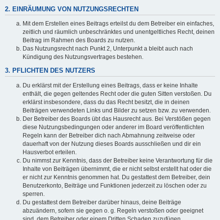
2. EINRÄUMUNG VON NUTZUNGSRECHTEN
Mit dem Erstellen eines Beitrags erteilst du dem Betreiber ein einfaches,
zeitlich und räumlich unbeschränktes und unentgeltliches Recht, deinen
Beitrag im Rahmen des Boards zu nutzen.
Das Nutzungsrecht nach Punkt 2, Unterpunkt a bleibt auch nach
Kündigung des Nutzungsvertrages bestehen.
3. PFLICHTEN DES NUTZERS
Du erklärst mit der Erstellung eines Beitrags, dass er keine Inhalte
enthält, die gegen geltendes Recht oder die guten Sitten verstoßen. Du
erklärst insbesondere, dass du das Recht besitzt, die in deinen
Beiträgen verwendeten Links und Bilder zu setzen bzw. zu verwenden.
Der Betreiber des Boards übt das Hausrecht aus. Bei Verstößen gegen
diese Nutzungsbedingungen oder anderer im Board veröffentlichten
Regeln kann der Betreiber dich nach Abmahnung zeitweise oder
dauerhaft von der Nutzung dieses Boards ausschließen und dir ein
Hausverbot erteilen.
Du nimmst zur Kenntnis, dass der Betreiber keine Verantwortung für die
Inhalte von Beiträgen übernimmt, die er nicht selbst erstellt hat oder die
er nicht zur Kenntnis genommen hat. Du gestattest dem Betreiber, dein
Benutzerkonto, Beiträge und Funktionen jederzeit zu löschen oder zu
sperren.
Du gestattest dem Betreiber darüber hinaus, deine Beiträge
abzuändern, sofern sie gegen o. g. Regeln verstoßen oder geeignet
sind, dem Betreiber oder einem Dritten Schaden zuzufügen.