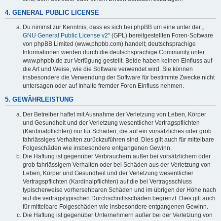
4. GENERAL PUBLIC LICENSE
Du nimmst zur Kenntnis, dass es sich bei phpBB um eine unter der „
GNU General Public License v2
“ (GPL) bereitgestellten Foren-Software
von phpBB Limited (www.phpbb.com) handelt; deutschsprachige
Informationen werden durch die deutschsprachige Community unter
www.phpbb.de zur Verfügung gestellt. Beide haben keinen Einfluss auf
die Art und Weise, wie die Software verwendet wird. Sie können
insbesondere die Verwendung der Software für bestimmte Zwecke nicht
untersagen oder auf Inhalte fremder Foren Einfluss nehmen.
5. GEWÄHRLEISTUNG
Der Betreiber haftet mit Ausnahme der Verletzung von Leben, Körper
und Gesundheit und der Verletzung wesentlicher Vertragspflichten
(Kardinalpflichten) nur für Schäden, die auf ein vorsätzliches oder grob
fahrlässiges Verhalten zurückzuführen sind. Dies gilt auch für mittelbare
Folgeschäden wie insbesondere entgangenen Gewinn.
Die Haftung ist gegenüber Verbrauchern außer bei vorsätzlichem oder
grob fahrlässigem Verhalten oder bei Schäden aus der Verletzung von
Leben, Körper und Gesundheit und der Verletzung wesentlicher
Vertragspflichten (Kardinalpflichten) auf die bei Vertragsschluss
typischerweise vorhersehbaren Schäden und im übrigen der Höhe nach
auf die vertragstypischen Durchschnittsschäden begrenzt. Dies gilt auch
für mittelbare Folgeschäden wie insbesondere entgangenen Gewinn.
Die Haftung ist gegenüber Unternehmern außer bei der Verletzung von