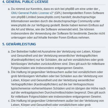
4. GENERAL PUBLIC LICENSE
Du nimmst zur Kenntnis, dass es sich bei phpBB um eine unter der „
GNU General Public License v2
“ (GPL) bereitgestellten Foren-Software
von phpBB Limited (www.phpbb.com) handelt; deutschsprachige
Informationen werden durch die deutschsprachige Community unter
www.phpbb.de zur Verfügung gestellt. Beide haben keinen Einfluss auf
die Art und Weise, wie die Software verwendet wird. Sie können
insbesondere die Verwendung der Software für bestimmte Zwecke nicht
untersagen oder auf Inhalte fremder Foren Einfluss nehmen.
5. GEWÄHRLEISTUNG
Der Betreiber haftet mit Ausnahme der Verletzung von Leben, Körper
und Gesundheit und der Verletzung wesentlicher Vertragspflichten
(Kardinalpflichten) nur für Schäden, die auf ein vorsätzliches oder grob
fahrlässiges Verhalten zurückzuführen sind. Dies gilt auch für mittelbare
Folgeschäden wie insbesondere entgangenen Gewinn.
Die Haftung ist gegenüber Verbrauchern außer bei vorsätzlichem oder
grob fahrlässigem Verhalten oder bei Schäden aus der Verletzung von
Leben, Körper und Gesundheit und der Verletzung wesentlicher
Vertragspflichten (Kardinalpflichten) auf die bei Vertragsschluss
typischerweise vorhersehbaren Schäden und im übrigen der Höhe nach
auf die vertragstypischen Durchschnittsschäden begrenzt. Dies gilt auch
für mittelbare Folgeschäden wie insbesondere entgangenen Gewinn.
Die Haftung ist gegenüber Unternehmern außer bei der Verletzung von
Leben, Körper und Gesundheit oder vorsätzlichem oder grob