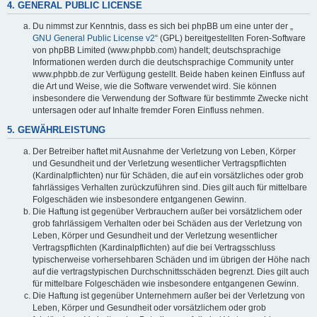
4. GENERAL PUBLIC LICENSE
Du nimmst zur Kenntnis, dass es sich bei phpBB um eine unter der „
GNU General Public License v2
“ (GPL) bereitgestellten Foren-Software
von phpBB Limited (www.phpbb.com) handelt; deutschsprachige
Informationen werden durch die deutschsprachige Community unter
www.phpbb.de zur Verfügung gestellt. Beide haben keinen Einfluss auf
die Art und Weise, wie die Software verwendet wird. Sie können
insbesondere die Verwendung der Software für bestimmte Zwecke nicht
untersagen oder auf Inhalte fremder Foren Einfluss nehmen.
5. GEWÄHRLEISTUNG
Der Betreiber haftet mit Ausnahme der Verletzung von Leben, Körper
und Gesundheit und der Verletzung wesentlicher Vertragspflichten
(Kardinalpflichten) nur für Schäden, die auf ein vorsätzliches oder grob
fahrlässiges Verhalten zurückzuführen sind. Dies gilt auch für mittelbare
Folgeschäden wie insbesondere entgangenen Gewinn.
Die Haftung ist gegenüber Verbrauchern außer bei vorsätzlichem oder
grob fahrlässigem Verhalten oder bei Schäden aus der Verletzung von
Leben, Körper und Gesundheit und der Verletzung wesentlicher
Vertragspflichten (Kardinalpflichten) auf die bei Vertragsschluss
typischerweise vorhersehbaren Schäden und im übrigen der Höhe nach
auf die vertragstypischen Durchschnittsschäden begrenzt. Dies gilt auch
für mittelbare Folgeschäden wie insbesondere entgangenen Gewinn.
Die Haftung ist gegenüber Unternehmern außer bei der Verletzung von
Leben, Körper und Gesundheit oder vorsätzlichem oder grob